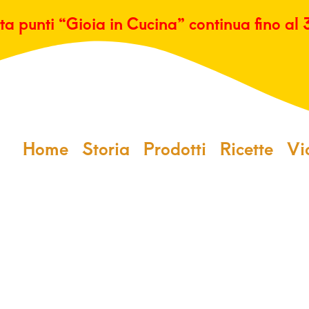
ta punti “Gioia in Cucina” continua fino al
Home
Storia
Prodotti
Ricette
Vi