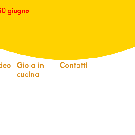
 30 giugno
deo
Gioia in
Contatti
cucina