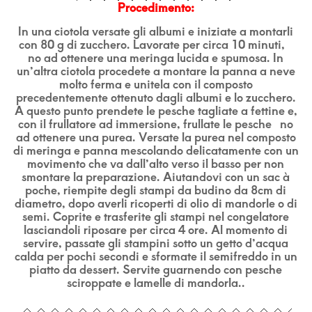
Procedimento:
In una ciotola versate gli albumi e iniziate a montarli
con 80 g di zucchero. Lavorate per circa 10 minuti,
no ad ottenere una meringa lucida e spumosa. In
un’altra ciotola procedete a montare la panna a neve
molto ferma e unitela con il composto
precedentemente ottenuto dagli albumi e lo zucchero.
A questo punto prendete le pesche tagliate a fettine e,
con il frullatore ad immersione, frullate le pesche no
ad ottenere una purea. Versate la purea nel composto
di meringa e panna mescolando delicatamente con un
movimento che va dall’alto verso il basso per non
smontare la preparazione. Aiutandovi con un sac à
poche, riempite degli stampi da budino da 8cm di
diametro, dopo averli ricoperti di olio di mandorle o di
semi. Coprite e trasferite gli stampi nel congelatore
lasciandoli riposare per circa 4 ore. Al momento di
servire, passate gli stampini sotto un getto d’acqua
calda per pochi secondi e sformate il semifreddo in un
piatto da dessert. Servite guarnendo con pesche
sciroppate e lamelle di mandorla..