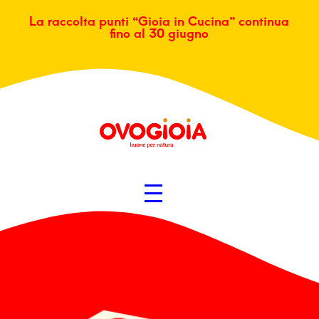
La raccolta punti “Gioia in Cucina” continua
fino al 30 giugno